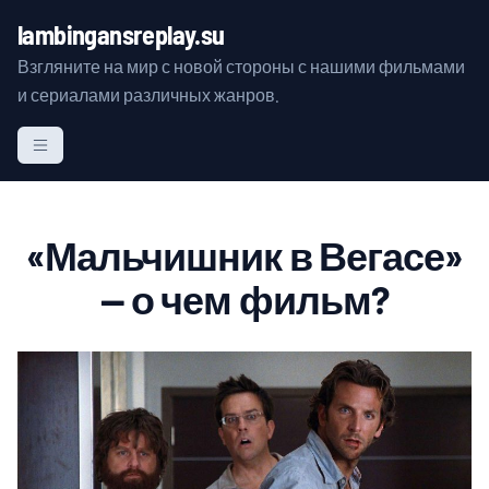
S
lambingansreplay.su
k
Взгляните на мир с новой стороны с нашими фильмами
i
и сериалами различных жанров.
p
t
o
c
o
n
«Мальчишник в Вегасе»
t
— о чем фильм?
e
n
t