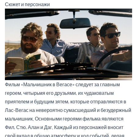
Сюжет и персонажи
Фильм «Мальчишник в Вегасе» следует за главным
героем, четырьмя его друзьями, их чудаковатым
приятелем и будущим зятем, которые отправляются в
Лас-Вегас на невероятно сумасшедший и безудержный
мальчишник. Основными героями фильма являются
Фил, Стю, Алан и Даг. Каждый из персонажей вносит
свой вклад в общую атмосферу и ход событий, делая