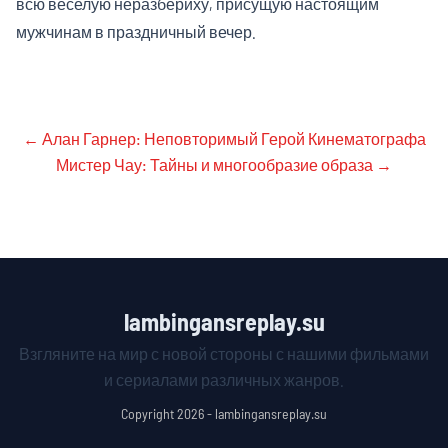
всю веселую неразбериху, присущую настоящим
мужчинам в праздничный вечер.
←
Алан Гарнер: Неповторимый Герой Кинематографа
Мистер Чау: Тайны и многообразие образа
→
lambingansreplay.su
Взгляните на мир с новой стороны с нашими фильмами
и сериалами различных жанров.
Copyright 2026 - lambingansreplay.su