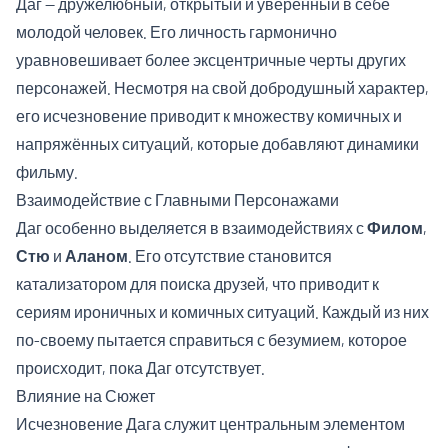
Даг — дружелюбный, открытый и уверенный в себе
молодой человек. Его личность гармонично
уравновешивает более эксцентричные черты других
персонажей. Несмотря на свой добродушный характер,
его исчезновение приводит к множеству комичных и
напряжённых ситуаций, которые добавляют динамики
фильму.
Взаимодействие с Главными Персонажами
Даг особенно выделяется в взаимодействиях с
Филом
,
Стю
и
Аланом
. Его отсутствие становится
катализатором для поиска друзей, что приводит к
сериям ироничных и комичных ситуаций. Каждый из них
по-своему пытается справиться с безумием, которое
происходит, пока Даг отсутствует.
Влияние на Сюжет
Исчезновение Дага служит центральным элементом