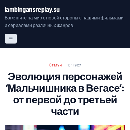
S
lambingansreplay.su
k
Взгляните на мир с новой стороны с нашими фильмами
i
и сериалами различных жанров.
p
t
o
c
o
n
Статьи
15.11.2024
t
Эволюция персонажей
e
‘Мальчишника в Вегасе’:
n
t
от первой до третьей
части