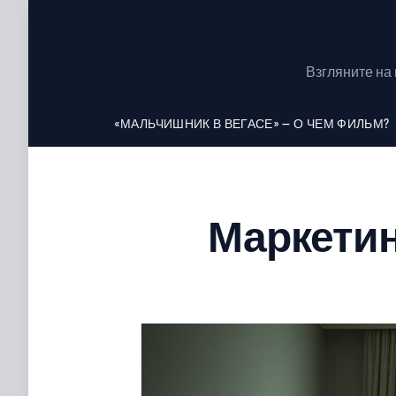
S
k
i
Взгляните на
p
t
«МАЛЬЧИШНИК В ВЕГАСЕ» — О ЧЕМ ФИЛЬМ?
o
c
o
n
t
Маркетин
e
n
t