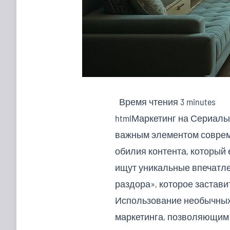
Время чтения
3 minutes
htmlМаркетинг на Сериал
важным элементом соврем
обилия контента, который
ищут уникальные впечатле
раздора», которое застав
Использование необычных п
маркетинга, позволяющим п