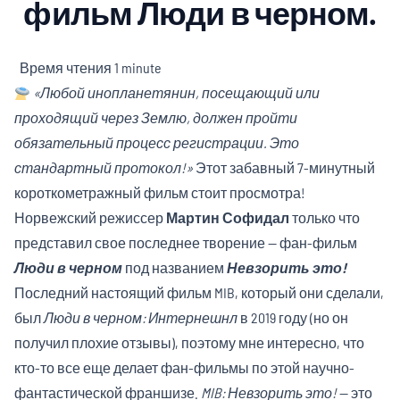
фильм Люди в черном.
Время чтения
1 minute
«Любой инопланетянин, посещающий или
проходящий через Землю, должен пройти
обязательный процесс регистрации. Это
стандартный протокол!»
Этот забавный 7-минутный
короткометражный фильм стоит просмотра!
Норвежский режиссер
Мартин Софидал
только что
представил свое последнее творение — фан-фильм
Люди в черном
под названием
Невзорить это!
Последний настоящий фильм MIB, который они сделали,
был
Люди в черном: Интернешнл
в 2019 году (но он
получил плохие отзывы), поэтому мне интересно, что
кто-то все еще делает фан-фильмы по этой научно-
фантастической франшизе.
MIB: Невзорить это!
— это