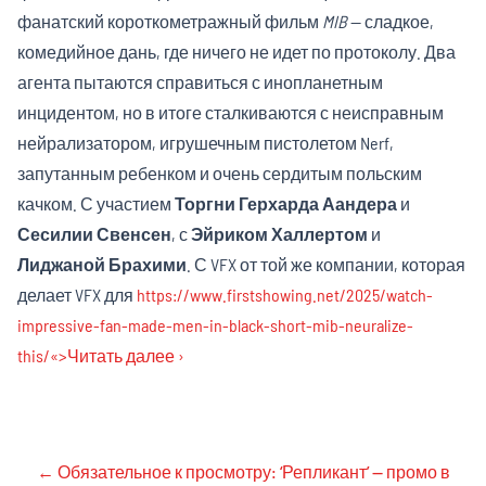
фанатский короткометражный фильм
MIB
— сладкое,
комедийное дань, где ничего не идет по протоколу. Два
агента пытаются справиться с инопланетным
инцидентом, но в итоге сталкиваются с неисправным
нейрализатором, игрушечным пистолетом Nerf,
запутанным ребенком и очень сердитым польским
качком. С участием
Торгни Герхарда Аандера
и
Сесилии Свенсен
, с
Эйриком Халлертом
и
Лиджаной Брахими
. С VFX от той же компании, которая
делает VFX для
https://www.firstshowing.net/2025/watch-
impressive-fan-made-men-in-black-short-mib-neuralize-
this/«>Читать далее ›
←
Обязательное к просмотру: ‘Репликант’ — промо в