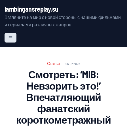
S
lambingansreplay.su
k
Взгляните на мир с новой стороны с нашими фильмами
i
и сериалами различных жанров.
p
t
o
c
o
n
Статьи
05.07.2025
t
Смотреть: ‘MIB:
e
Невзорить это!’
n
t
Впечатляющий
фанатский
короткометражный